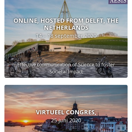
ONLINE, HOSTED FROM DELFT, THE
NETHERLANDS
14 – 18 september 2020
Effective communication of Science to foster
Societal Impact
VIRTUEEL CONGRES,
25 juni 2020