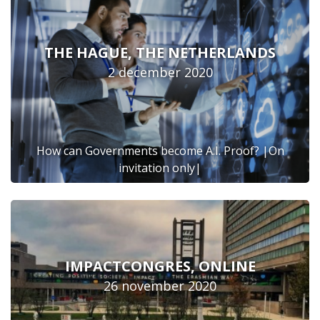
THE HAGUE, THE NETHERLANDS
2 december 2020
How can Governments become A.I. Proof? |On
invitation only|
IMPACTCONGRES, ONLINE
26 november 2020