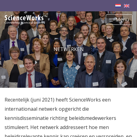
Menu
NETWERKEN
Recentelijk (juni 2021) heeft ScienceWorks een
internationaal netwerk opgericht die
kennisdisseminatie richting beleidsmedewerkers
stimuleert. Het netwerk addresseert hoe men
beleidsrelevante kennis kan creëren en verspreiden, en